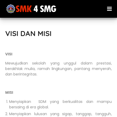
VISI DAN MISI
VISI
Mewujudkan sekolah yang unggul dalam prestasi,
berakhlak mulia, ramah lingkungan, pantang menyerah,
dan berintegritas.
Perlengkapan sekolah
MISI
Menyiapkan SDM yang berkualitas dan mampu
bersaing di era global.
Menyiapkan lulusan yang sigap, tanggap, tangguh,