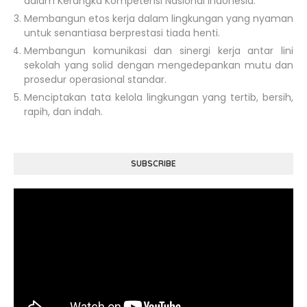
dalam Kerangka Kompetensi Nasional Indonesia.
Membangun etos kerja dalam lingkungan yang nyaman
untuk senantiasa berprestasi tiada henti.
Membangun komunikasi dan sinergi kerja antar lini
sekolah yang solid dengan mengedepankan mutu dan
prosedur operasional standar.
Menciptakan tata kelola lingkungan yang tertib, bersih,
rapih, dan indah.
SUBSCRIBE