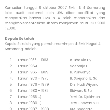
Kemudian tanggal 9 oktober 2007 SMK N 4 Semarang
lolos audit eksternal oleh URS diberi sertifikat yang
menyatakan bahwa SMK N 4 telah menerapkan dan
mengimplementasikan sistem manjemen mutu ISO 9001
: 2000.
Kepala Sekolah
Kepala Sekolah yang pernah memimpin di SMK Negeri 4
Semarang adalah :
1.
Tahun 1955 – 1963
Ir. Bhe Kie Hy
2.
Tahun 1964
Soeharjo H
3.
Tahun 1965 - 1969
R. Purwahyo
4.
Tahun 1970 – 1975
R. Soejono, B, Sc
5.
Tahun 1976 – 1979
Drs. Hadi Wiyono
6.
Tahun 1980 – 1985
Ridwan, B. Sc
7.
Tahun 1985....)
Ymt Dr. Djakiman
8.
Tahun 1986....)
Ymt Soewarto, BE
9.
Tahun 1987 – 1988
RM. Soedarto