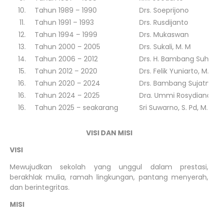
10.
Tahun 1989 – 1990
Drs. Soeprijono
11.
Tahun 1991 – 1993
Drs. Rusdijanto
12.
Tahun 1994 – 1999
Drs. Mukaswan
13.
Tahun 2000 – 2005
Drs. Sukali, M. M
14.
Tahun 2006 – 2012
Drs. H. Bambang Suharj
15.
Tahun 2012 – 2020
Drs. Felik Yuniarto, M. M
16.
Tahun 2020 – 2024
Drs. Bambang Sujatmiko
16.
Tahun 2024 – 2025
Dra. Ummi Rosydiana, M
16.
Tahun 2025 – seakarang
Sri Suwarno, S. Pd, M. Pd
VISI DAN MISI
VISI
Mewujudkan sekolah yang unggul dalam prestasi,
berakhlak mulia, ramah lingkungan, pantang menyerah,
dan berintegritas.
MISI