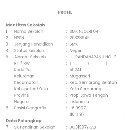
PROFIL
Identitas Sekolah
1
Nama Sekolah
:
SMK NEGERI 04
2
NPSN
:
20328945
3
Jenjang Pendidikan
:
SMK
4
Status Sekolah
:
Negeri
5
Alamat Sekolah
:
JL. PANDANARAN II NO. 7
RT / RW
:
1
/
1
Kode Pos
:
50241
Kelurahan
:
Mugassari
Kecamatan
:
Kec. Semarang Selatan
Kabupaten/Kota
:
Kota Semarang
Provinsi
:
Prop. Jawa Tengah
Negara
:
Indonesia
6
Posisi Geografis
:
-6.9907
Lin
110.4197
Buj
Data Pelengkap
7
SK Pendirian Sekolah
:
BO31997/KAB