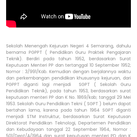
Sekolah Menengah Kejuruan Negeri 4 Semarang, dahulu
bernama PGPPT ( Pendidikan Guru Praktek Pengajaran
Teknik). Berdiri pada tahun 1952, berdasarkan Surat
Keputusan Menteri PP dan tertanggal 10 September 1952;
Nomor : 3/991/Kab. Kemudian dengan berjalannya waktu
dan perkembangan pendidikan khususnya kejuruan, dari
PGPPT diganti lagi menjadi SGPT ( Sekolah Guru
Pendidikan Teknik), pada tahun 1953, berdasarkan surat
keputusan menteri PP dan K No. 1869/kab; tanggal 29 Mei
1953. Sekolah Guru Pendidikan Tekni ( SGPT ) belum dapat
bertahan lama, karena pada tahun 1964 SGPT diganti
menjadi STM Instruktur, berdasarkan Surat Keputusan
Direktorat Pendidikan Teknologi, Departemen Pendidikan
dan Kebudayaan tanggal 22 September 1964, Nomor :
501/Dept/A/1964 dan surat keputusan menteri PD dan K