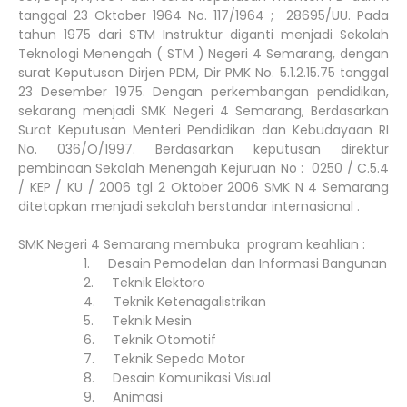
tanggal 23 Oktober 1964 No. 117/1964 ; 28695/UU. Pada
tahun 1975 dari STM Instruktur diganti menjadi Sekolah
Teknologi Menengah ( STM ) Negeri 4 Semarang, dengan
surat Keputusan Dirjen PDM, Dir PMK No. 5.1.2.15.75 tanggal
23 Desember 1975. Dengan perkembangan pendidikan,
sekarang menjadi SMK Negeri 4 Semarang, Berdasarkan
Surat Keputusan Menteri Pendidikan dan Kebudayaan RI
No. 036/O/1997. Berdasarkan keputusan direktur
pembinaan Sekolah Menengah Kejuruan No : 0250 / C.5.4
/ KEP / KU / 2006 tgl 2 Oktober 2006 SMK N 4 Semarang
ditetapkan menjadi sekolah berstandar internasional .
SMK Negeri 4 Semarang membuka program keahlian :
1.
Desain Pemodelan dan Informasi Bangunan
2.
Teknik Elektoro
4.
Teknik Ketenagalistrikan
5.
Teknik Mesin
6.
Teknik Otomotif
7.
Teknik Sepeda Motor
8.
Desain Komunikasi Visual
9.
Animasi