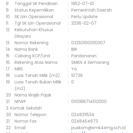
8
Tanggal SK Pendirian
:
1952-07-01
9
Status Kepemilikan
:
Pemerintah Daerah
10
SK Izin Operasional
:
Perlu Update
11
Tgl SK Izin Operasional
:
2036-02-07
12
Kebutuhan Khusus
:
Dilayani
13
Nomor Rekening
:
032501001310307
14
Nama Bank
:
BRI
15
Cabang KCP/Unit
:
Pandanaran
16
Rekening Atas Nama
:
SMKN 4 Semarang
17
MBS
:
Ya
18
Luas Tanah Milik (m2)
:
10736
19
Luas Tanah Bukan Milik
:
0
(m2)
20
Nama Wajib Pajak
:
21
NPWP
:
000188714512000
3. Kontak Sekolah
20
Nomor Telepon
:
0248311534
21
Nomor Fax
:
0248454673
22
Email
:
puskom@smk4smg.sch.id