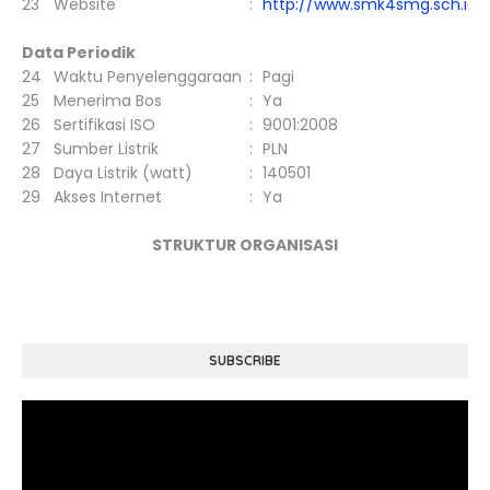
23
Website
:
http://www.smk4smg.sch.id
Data Periodik
24
Waktu Penyelenggaraan
:
Pagi
25
Menerima Bos
:
Ya
26
Sertifikasi ISO
:
9001:2008
27
Sumber Listrik
:
PLN
28
Daya Listrik (watt)
:
140501
29
Akses Internet
:
Ya
STRUKTUR ORGANISASI
SUBSCRIBE