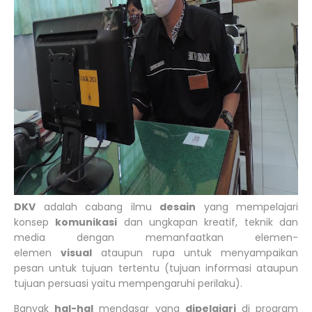
DKV
adalah cabang ilmu
desain
yang mempelajari
konsep
komunikasi
dan ungkapan kreatif, teknik dan
media dengan memanfaatkan elemen-
elemen
visual
ataupun rupa untuk menyampaikan
pesan untuk tujuan tertentu (tujuan informasi ataupun
tujuan persuasi yaitu mempengaruhi perilaku).
Banyak
hal-hal
mendasar yang
dipelajari
di program