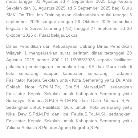
mulai tanggal 31 Agustus sd 4 September 2025 bagi Kepala
Sekolah dan 31 Agustus 2025 sd 5 September 2025 bagi Guru
SMK. On The Job Training akan dilaksanakan mulai tanggal 5
september 2025 sampai dengan 26 Oktober 2025 kemudian
kegiatan In Servis Learning (IN2) tanggal 27 September sd 30
Oktober 2026 di Pusat belajar/Lokus.
Dinas Pendidikan dan Kebudayaan Cabang Dinas Pendidikan
Wilayah 1 mengeluarkan surat perintah dinas tertanggal 29
Agustus 2025 nomer 800.1.11.1/2086/2025 kepada fasilitator
pelatihan pembelajaran mendalam bagi KS dan Guru baik di
kota semarang maupun kabupaten semarang , adapun
Fasilitator Kepala Sekolah untuk Kota Semarang yaitu Dr. Ahlis
Qoidah Noor S.Pd,M.Pd, Dra.Sri Maryati,MT sedangkan
Fasilitator Kepala Sekolah untuk Kabupaten Semarang yaitu
Subagiyo Santosa,S.Pd,S.PdI.M.Pd dan Dalih Usman S,Pd.
Sedangkan untuk Fasilitator Guru untuk Kota Semarang yaitu
Nika Dewi,S.Pd,M.Pd dan Ice Faulia,S.Pd,.M.Si. sedangkan
Fasilitator Kepala Sekolah untuk Kabupaten Semarang yaitu
Yuliana Setiasih S.Pd, dan Agung Nugroho,S.Pd.