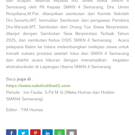
dan ucapan selamat kepada 592 siswa siswa SMKN 4
Semarang oleh Plt Kepala SMKN 4 Semarang, Dra. Ummi
Rosydiana,M.Par. dilanjutkan sambutan dari Komite Sekolah
Drs.Sunarto,MT, kemudian Sambutan dari pengawas Pembina
Dra.Maryati,MT, Sambutan dari Orang Tua Siswa Berprestasi,
dilanjut dengan Sambutan Siwa Berprestasi Terbaik Tahun
2025, dan sambutan Ketua OSIS SMKN 4 Semarang . Acara
pelepasa Balon ke Udara melambangkan melepas siswa untuk
meraih sukses prestasi setelah lulus dari SMKN 4 Semarang
dan diakhir acara hiburan dengan menampilkan kegiatan
ekstrakurikuler di Lapangan Utama SMKN 4 Semarang.
Baca
juga di
:
https://www.cabdindikwil1.com
Penulis : Ice Faulia, S.Pd M.Si (Waka Humas dan Hubbin
SMKN4 Semarang)
Editor : TIM Humas