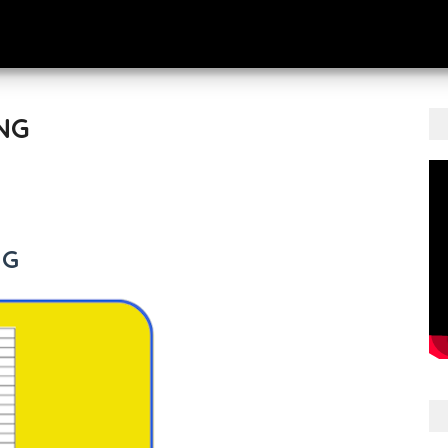
NG
NG